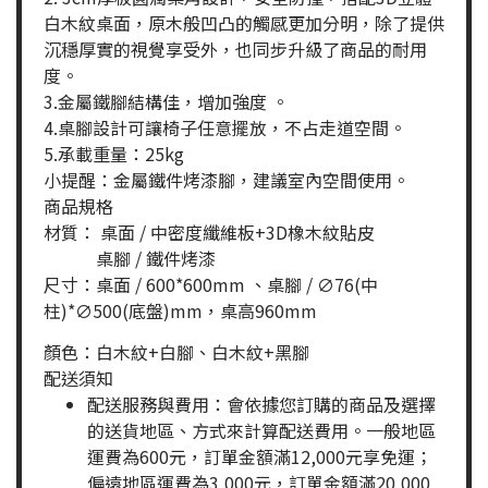
白木紋桌面，原木般凹凸的觸感更加分明，除了提供
沉穩厚實的視覺享受外，也同步升級了商品的耐用
度。
3.金屬鐵腳結構佳，增加強度 。
4.桌腳設計可讓椅子任意擺放，不占走道空間。
5.承載重量：25kg
小提醒：金屬鐵件烤漆腳，建議室內空間使用。
商品規格
材質： 桌面 / 中密度纖維板+3D橡木紋貼皮
桌腳 / 鐵件烤漆
尺寸：桌面 / 600*600mm 、桌腳 / ∅76(中
柱)*∅500(底盤)mm，桌高960mm
顏色：白木紋+白腳、白木紋+黑腳
配送須知
配送服務與費用：會依據您訂購的商品及選擇
的送貨地區、方式來計算配送費用。一般地區
運費為600元，訂單金額滿12,000元享免運；
偏遠地區運費為3,000元，訂單金額滿20,000