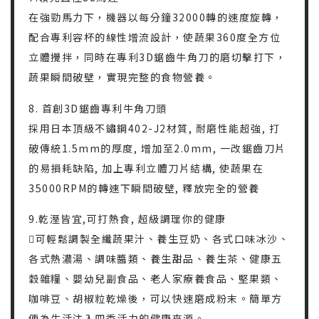
在強勁馬力下，機器以每分鐘32000轉的速度旋轉，
配合專利容杯的線性增流設計，使蔬果360度全方位
立體攪拌，同時在專利3D鋸齒牛角刀的磨切擊打下，
蔬果瞬間破壁，實現完整的食物營養。
8. 首創3D鋸齒專利牛角刀頭
採用日本頂級不鏽鋼402-J2材質, 耐磨性能超強, 打
破傳統1.5mm的厚度, 增加至2.0mm, 一改鋸齒刀片
的易損耗缺陷, 加上專利立體刀片結構, 使蔬果在
35000RPM的轉速下瞬間破壁, 釋放完全的營養
9.乾溼皆宜,可打熱食, 超級調理你的健康
可輕鬆調製全纖蔬果汁、養生豆奶、各式口味冰沙、
各式熱濃湯、調味醬類、養生甜品、養生茶、健康五
穀雜糧、嬰幼兒副食品、老人家療養食品、堅果類、
咖啡豆、胡椒粒乾燥後，可以快速磨成粉末。簡單方
便為生活注入四季活力的健康來源。