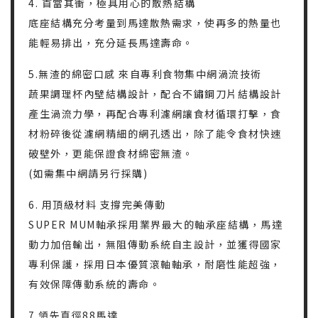
4. 首當其衝，極具用心的散熱結構
底座結構充分考量到馬達散熱需求，使再多的熱量也
能輕易排出，充分延長馬達壽命。
5.無渣的綿密口感 來自專利食物集中網渦流技術
蔬果調理杯內壁結構設計，配合不鏽鋼刀片結構設計
產生渦流力學，再配合專利濾網讓食材循環打擊，食
材粉碎後從濾網精細的網孔透出，除了能令食材快速
破壁外，更能保證食材綿密無渣。
(如需集中網請另行採購)
6. 用頂級材料 支撐完美傳動
SUPER MUM軸承採用業界最大的軸承座結構，馬達
動力加倍輸出，無阻傳動系統自主設計，並獲得國家
專利保護，採用日本優質滾軸軸承，耐磨性能超強，
有效保障傳動系統的壽命。
7.領先直徑88馬達