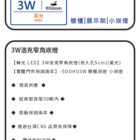
3W浩克窄角崁燈
【舞光.LED】3W浩克窄角崁燈(崁入孔5cm)(黃光)
【實體門市保固兩年】-5DOHU3W 櫥櫃崁燈 小崁燈
◆ 現貨供應 ◆
◆ 超商取貨限30顆內 ◆
◆ 原廠保固兩年 ◆
◆
通過台灣CNS 品質有保障
◆