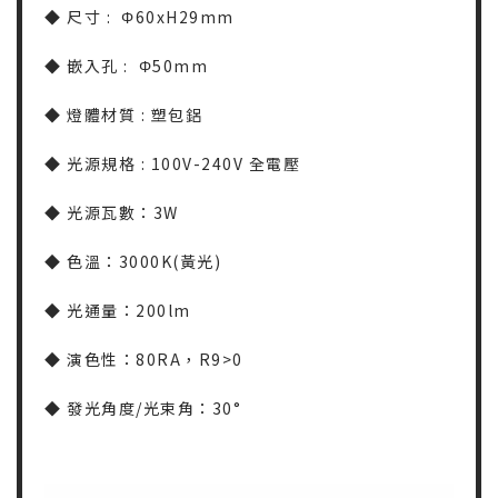
◆
尺寸 : Φ60xH29mm
◆
嵌入孔 : Φ50mm
◆
燈體材質 : 塑包鋁
◆
光源規格 : 100V-240V 全電壓
◆
光源瓦數：3W
◆
色溫：3000K(黃光)
◆
光通量：200lm
◆
演色性：80RA，R9>0
◆
發光角度/光束角：30°