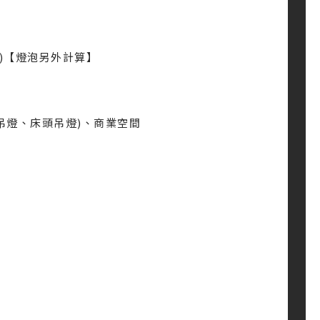
0cm)【燈泡另外計算】
吊燈、床頭吊燈)、商業空間