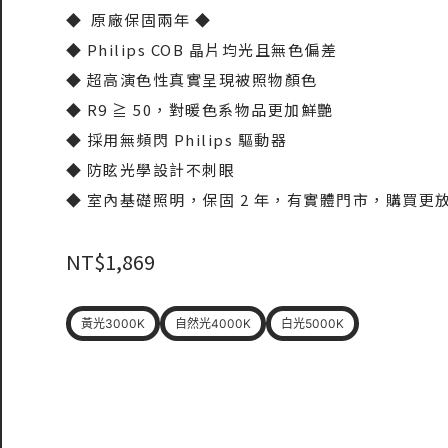
◆ 原廠保固兩年 ◆
◆
Philips COB 晶片均光且無色偏差
◆
超高演色性真實呈現被照物顏色
◆
R9
≧
50，對暖色系物品更加鮮艷
◆
採用無頻閃 Philips 驅動器
◆
防眩光學設計不刺眼
◆
室內基礎照明，保固 2 年，有實體門市，購買更
NT$
1,869
黃光3000K
自然光4000K
白光5000K