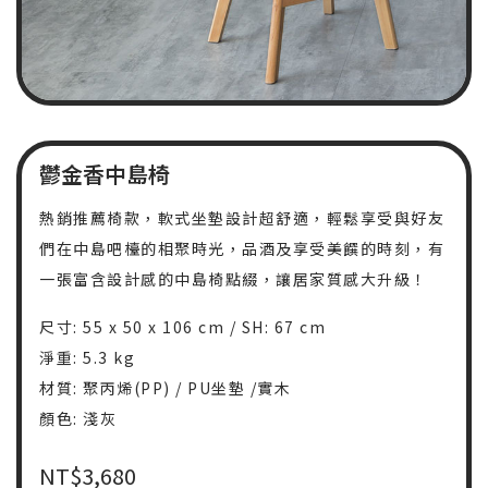
鬱金香中島椅
熱銷推薦椅款，軟式坐墊設計超舒適，輕鬆享受與好友
們在中島吧檯的相聚時光，品酒及享受美饌的時刻，有
一張富含設計感的中島椅點綴，讓居家質感大升級！
尺寸: 55 x 50 x 106 cm / SH: 67 cm
淨重: 5.3 kg
材質: 聚丙烯(PP) / PU坐墊 /實木
顏色: 淺灰
NT$
3,680