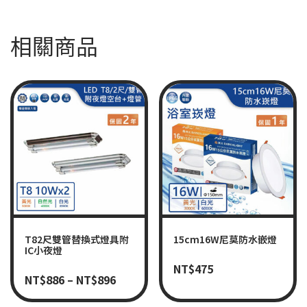
相關商品
T82尺雙管替換式燈具附
15cm16W尼莫防水嵌燈
IC小夜燈
NT$
475
NT$
886
–
NT$
896