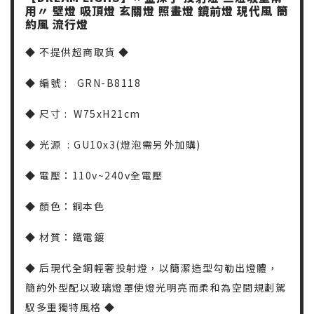
用〃
壁燈
吸頂燈
玄關燈
照畫燈
鏡前燈
現代風
簡
約風
流行燈
◆ 不提供超商取貨 ◆
◆ 編號 : GRN-B8118
◆ 尺寸 : W75xH21cm
◆ 光源 : GU10x3(燈泡需另外加購)
◆ 電壓：110v~240v全電壓
◆ 顏色：銅本色
◆ 材質：鐵電鍍
◆ 后現代全銅輕奢投射燈，以簡潔造型勾勒出燈體，
簡約外型配以玻璃燈罩使燈光明亮而柔和為空間規劃駕
馭多重獨特風格 ◆