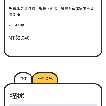
◆ 適用於咖啡廳、吧檯、玄關、餐廳臥室居家或商空
環境 ◆
$2040/顆
NT$
2,040
描述
額外資訊
描述