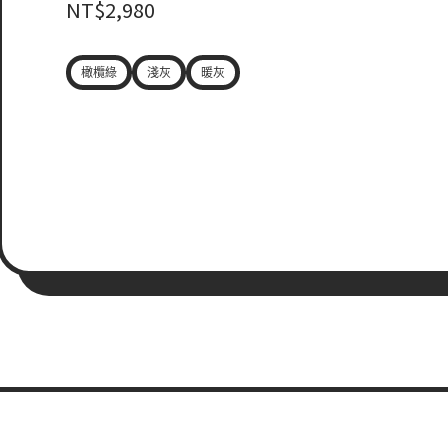
NT$
2,980
橄欖綠
淺灰
暖灰