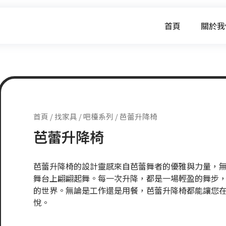
首頁
關於我
首頁
/
找家具
/
吧檯系列
/ 芭蕾升降椅
芭蕾升降椅
芭蕾升降椅的設計靈感來自芭蕾舞者的優雅與力量，
舞台上翩翩起舞。每一次升降，都是一場輕盈的舞步
的世界。無論是工作還是用餐，芭蕾升降椅都能讓您
悅。