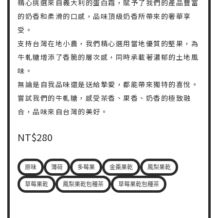
精心挑選來自義大利的蛋白霜，賦予了我們的產品豐富
的奶香和柔滑的口感，品味頂級奶香所帶來的奢華享
受。
支持台灣在地小農，我們精心選用當地優質的堅果，為
牛軋糖增添了香脆的層次感，同時承載著濃郁的土地風
味。
無論是自我品味還是送給摯愛，都能帶來獨特的喜悅。
嘗試我們的牛軋糖，感受茶香、果香、奶香的極致融
合，品味來自台灣的美好。
NT$
280
原味
薄荷
多莓果
金棗果乾
鳳梨果乾
草莓果乾
鳳梨果乾包種茶
草莓果乾包種茶