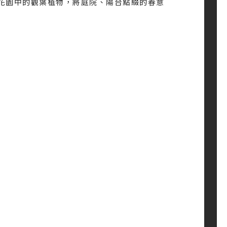
宛如花園中的觀葉植物，將庭院、陽台點綴的春意