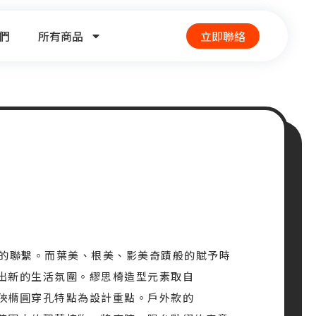
們
所有商品
立即聯絡
的聯繫。而葉美、根美、影美奇蹟般的賦予時
造出新的生活氛圍。繆思椅造型元素取自
到狹橢圓穿孔特點為設計重點。戶外款的