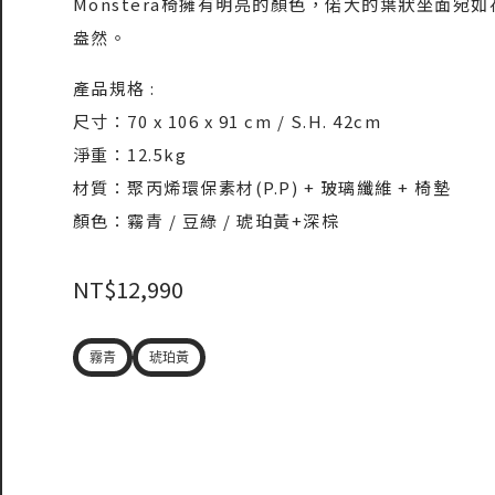
Monstera椅擁有明亮的顏色，偌大的葉狀坐面
盎然。
產品規格 :
尺寸：70 x 106 x 91 cm / S.H. 42cm
淨重：12.5kg
材質：聚丙烯環保素材(P.P) + 玻璃纖維 + 椅墊
顏色：霧青 / 豆綠 / 琥珀黃+深棕
NT$
12,990
霧青
琥珀黃