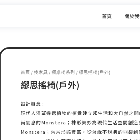
首頁
關於我
首頁
/
找家具
/
餐桌椅系列
/ 繆思搖椅(戶外)
繆思搖椅(戶外)
設計概念 :
現代人渴望透過植物的植覺建立起生活和大自然之間
尚氣息的Monstera；株形美妙為現代生活空間創
Monstera；葉片形態豐富，從葉緣不規則的羽裂