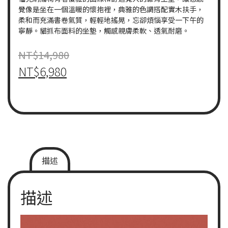
覺像是坐在一個溫暖的懷抱裡，典雅的色調搭配實木扶手，
柔和而充滿書卷氣質，輕輕地搖晃，忘卻煩惱享受一下午的
寧靜。貓抓布面料的坐墊，觸感親膚柔軟、透氣耐磨。
NT$
14,980
NT$
6,980
描述
描述