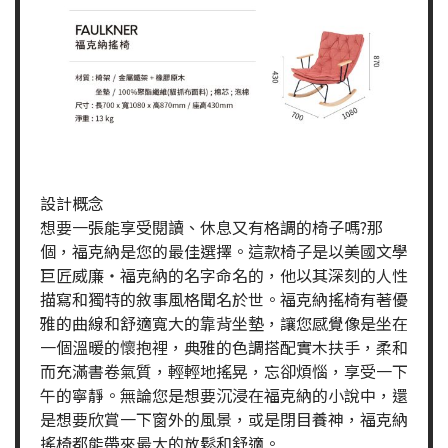
設計概念
想要一張能享受閱讀、休息又有格調的椅子嗎?那
個，福克納是您的最佳選擇。這款椅子是以美國文學
巨匠威廉‧福克納的名字命名的，他以其深刻的人性
描寫和獨特的敘事風格聞名於世。福克納搖椅有著優
雅的曲線和舒適寬大的靠背坐墊，讓您感覺像是坐在
一個溫暖的懷抱裡，典雅的色調搭配實木扶手，柔和
而充滿書卷氣質，輕輕地搖晃，忘卻煩惱，享受一下
午的寧靜。無論您是想要沉浸在福克納的小說中，還
是想要欣賞一下窗外的風景，或是閉目養神，福克納
搖椅都能帶來最大的放鬆和舒適。