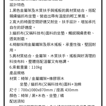
設計特色
1.黑色金屬架及木質扶手與搖板的異材質結合，搭配
親膚貓抓布坐墊，營造出帶有溫度的輕工業風。
2.寬大的椅面空間舒適又耐坐，扶手設計，增加承托
自在的舒適度。
3.貓抓布(又稱科技布)面料的坐墊，觸感親膚柔軟、
透氣耐磨。
4.椅腳採用金屬鐵架及原木搖板，承重性強，堅固耐
用。
5.異材質結合，金屬架、木質扶手、搖板與好清理的
科技布料，整體搭配溫馨又有格調。
6.乘載重量：110kg
產品規格
材質：椅架 / 金屬鐵架+橡膠原木
坐墊 / 貓抓布(又稱科技布)面料+泡棉
尺寸：700x1080x870mm / 座高 430mm
顏色：椅架 / 黑+木色、坐墊 / 橘
配送須知