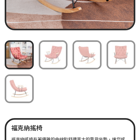
福克納搖椅
福克納搖椅有著優雅的曲線和舒適寬大的靠背坐墊，讓您感