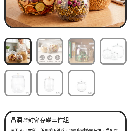
晶潤密封儲存罐三件組
選用 PET材質，兼具透明質感、輕量與耐衝擊特性，搭配食