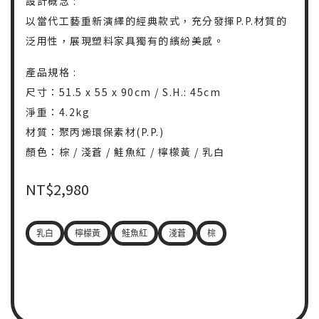
設計概念 :
以當代工藝重新演繹的經典款式，充分發揮P.P.材質的
泛用性，展現塑料家具獨有的繽紛美感。
產品規格 :
尺寸：51.5 x 55 x 90cm / S.H.: 45cm
淨重：4.2kg
材質：聚丙烯環保素材(P.P.)
顏色：棕 / 淺蒼 / 鮭魚紅 / 檸檬黃 / 乳白
NT$
2,980
乳白
檸檬黃
鮭魚紅
淺蒼
棕