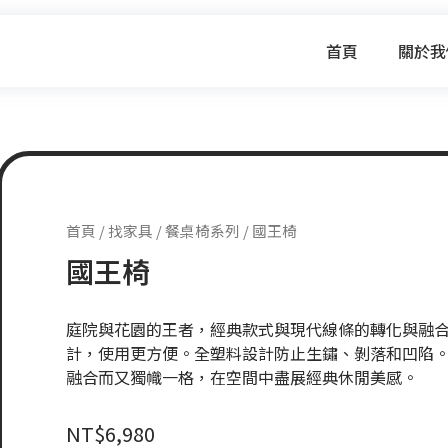
首頁
關於我
首頁
/
找家具
/
餐桌椅系列
/ 國王椅
國王椅
庭院與花園的王者，經典款式與現代線條的轉化與融
計，使用更方便。全塑料設計防止生鏽、剝落和凹陷
融合而又獨幟一格，在空間中盡展經典休閒美感。
NT$
6,980