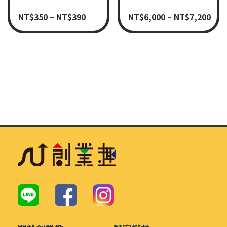
NT$
350
–
NT$
390
NT$
6,000
–
NT$
7,200