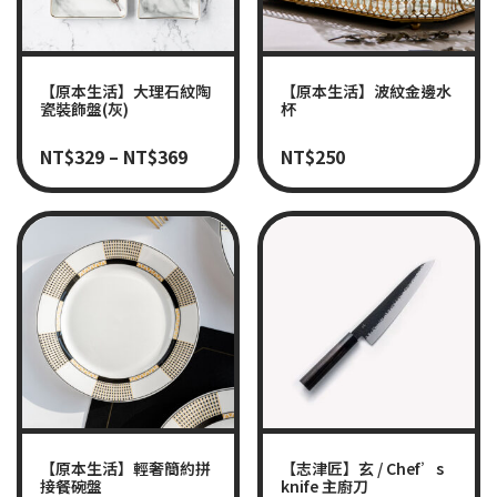
【原本生活】大理石紋陶
【原本生活】波紋金邊水
瓷裝飾盤(灰)
杯
NT$
329
–
NT$
369
NT$
250
【原本生活】輕奢簡約拼
【志津匠】玄 / Chef’s
接餐碗盤
knife 主廚刀