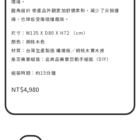
環境。
圓角設計 使產品外觀更加舒適柔和，減少了尖銳邊
緣，也降低受傷碰撞風險。
尺寸：W135 X D80 X H72 （cm）
顏色：胡桃木色
材質：台灣生產製造 纖維板／胡桃木實木皮
是否需要組裝：此商品需要您動手組裝（DIY）
組裝時間：約15分鐘
NT$
4,980