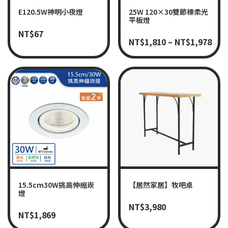
E120.5W神明小夜燈
25W 120×30雙節標柔光
平板燈
NT$
67
NT$
1,810
–
NT$
1,978
15.5cm30W挑高伸縮崁
【居然家居】牧吧桌
燈
NT$
3,980
NT$
1,869