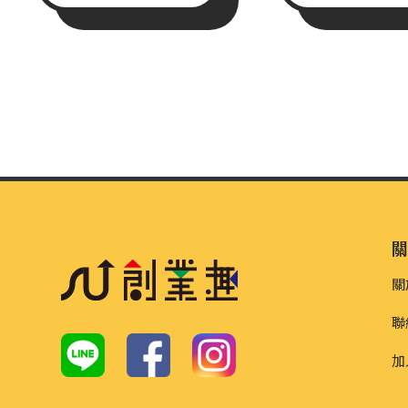
關
聯
加