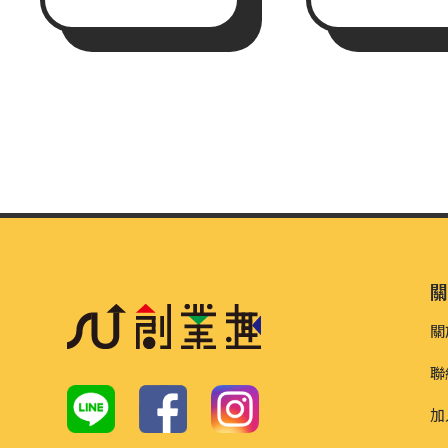
關
聯
加