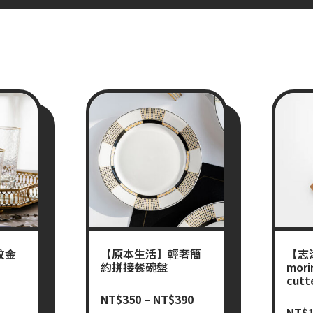
紋金
【原本生活】輕奢簡
【志
約拼接餐碗盤
mori
cut
NT$
350
–
NT$
390
NT$