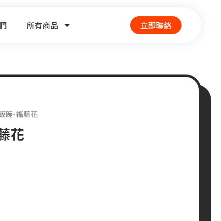
們
所有商品
立即聯絡
吋飯碗-福藤花
福藤花