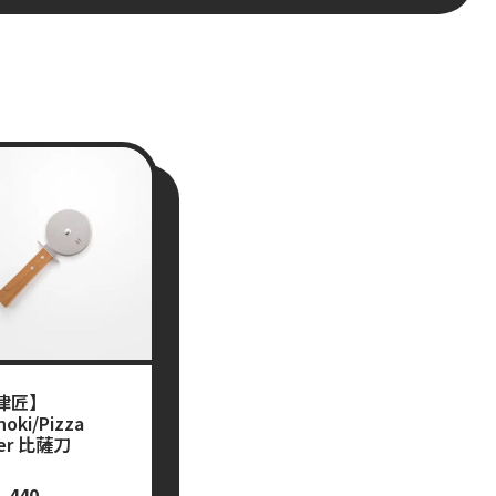
津匠】
noki/Pizza
ter 比薩刀
1,440