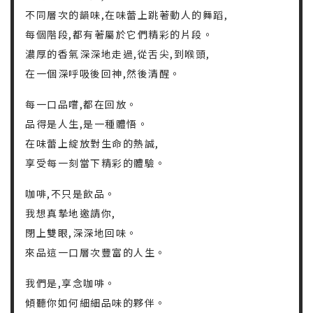
不同層次的韻味,在味蕾上跳著動人的舞蹈,
每個階段,都有著屬於它們精彩的片段。
濃厚的香氣深深地走過,從舌尖,到喉頭,
在一個深呼吸後回神,然後清醒。
每一口品嚐,都在回放。
品得是人生,是一種體悟。
在味蕾上綻放對生命的熱誠,
享受每一刻當下精彩的體驗。
咖啡,不只是飲品。
我想真摯地邀請你,
閉上雙眼,深深地回味。
來品這一口層次豐富的人生。
我們是,享念咖啡。
傾聽你如何細細品味的夥伴。