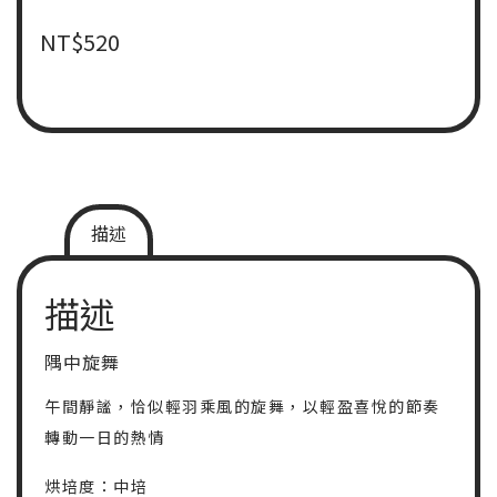
NT$
520
描述
描述
隅中旋舞
午間靜謐，恰似輕羽乘風的旋舞，以輕盈喜悅的節奏
轉動一日的熱情
烘培度：中培