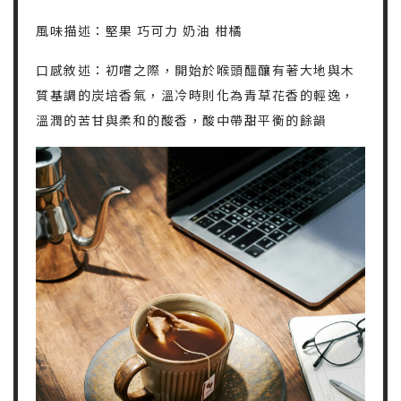
風味描述：堅果 巧可力 奶油 柑橘
口感敘述：初嚐之際，開始於喉頭醞釀有著大地與木
質基調的炭培香氣，溫冷時則化為青草花香的輕逸，
溫潤的苦甘與柔和的酸香，酸中帶甜平衡的餘韻