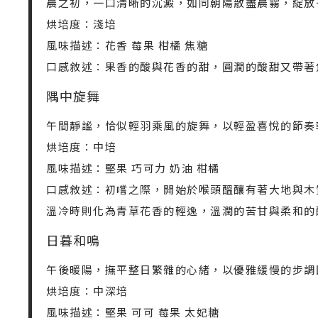
晨之初，一口清晰的沉澱，如同朝陽散盡晨霧，綻放
烘培度：淺培
風味描述：花香 莓果 柑橘 焦糖
口感敘述：果香的酸與花香的甜，圓潤的酸甜又帶著
隅中旋舞
午間靜謐，恰似輕羽乘風的旋舞，以輕盈喜悅的節奏
烘培度：中培
風味描述：堅果 巧可力 奶油 柑橘
口感敘述：初嚐之際，開始於喉頭醞釀有著大地與木
溫冷時則化為青草花香的輕逸，溫潤的苦甘與柔和的
日暮和鳴
午後暖陽，撫平整日繁雜的心緒，以優雅緩慢的步調
烘培度：中深培
風味描述：堅果 可可 莓果 太妃糖