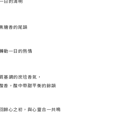
一日的清明
焦糖香的尾韻
轉動一日的熱情
質基調的炭培香氣，
酸香，酸中帶甜平衡的餘韻
回歸心之初，與心靈合一共鳴