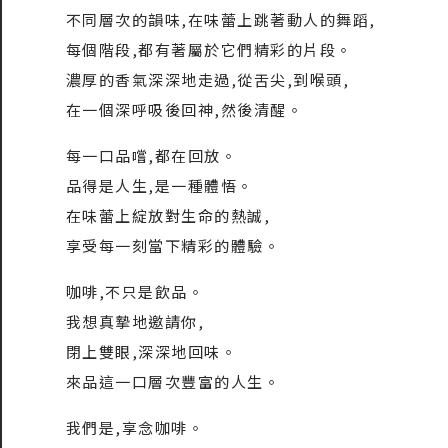
不同層次的韻味,在味蕾上跳著動人的舞蹈,
每個階段,都有著屬於它們精彩的片段。
濃厚的香氣深深地走過,從舌尖,到喉頭,
在一個深呼吸後回神,然後清醒。
每一口品嚐,都在回放。
品得是人生,是一種體悟。
在味蕾上綻放對生命的熱誠,
享受每一刻當下精彩的體驗。
咖啡,不只是飲品。
我想真摯地邀請你,
閉上雙眼,深深地回味。
來品這一口層次豐富的人生。
我們是,享念咖啡。