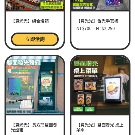
【買光光】組合燈箱
【買光光】螢光手寫板
NT$
700
–
NT$
2,250
立即洽詢
【買光光】長方形雙面發
【買光光】雙面發光 桌上
光燈箱
菜單