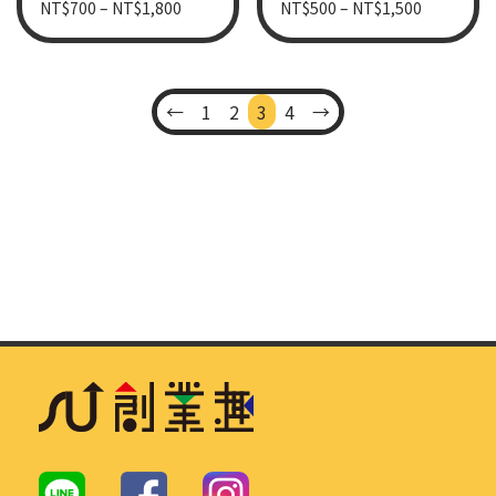
NT$
700
–
NT$
1,800
NT$
500
–
NT$
1,500
←
1
2
3
4
→