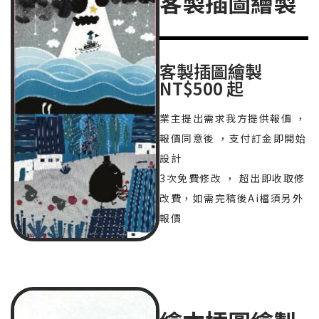
客製插圖繪製
客製插圖繪製
NT$500 起
業主提出需求我方提供報價 ，
報價同意後 ，支付訂金即開始
設計
3次免費修改 ， 超出即收取修
改費，如需完稿後Ai檔須另外
報價