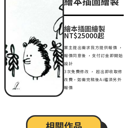
繪本插圖繪製
繪本插圖繪製
NT$25000起
業主提出需求我方提供報價 ，
報價同意後 ，支付訂金即開始
設計
3次免費修改 ， 超出即收取修
改費，如需完稿後Ai檔須另外
報價
相關作品