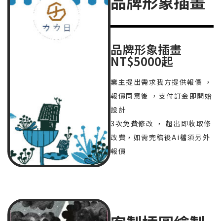
品牌形象插畫
品牌形象插畫
NT$5000起
業主提出需求我方提供報價 ，
報價同意後 ，支付訂金即開始
設計
3次免費修改 ， 超出即收取修
改費，如需完稿後Ai檔須另外
報價