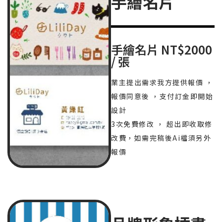
手繪名片
手繪名片 NT$2000
/ 張
業主提出需求我方提供報價 ，
報價同意後 ，支付訂金即開始
設計
3次免費修改 ， 超出即收取修
改費，如需完稿後Ai檔須另外
報價