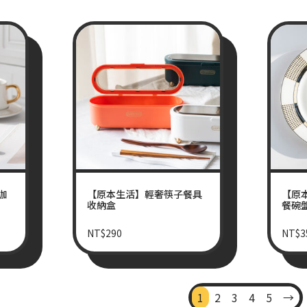
咖
【原本生活】輕奢筷子餐具
【原
收納盒
餐碗
NT$
290
NT$
3
1
2
3
4
5
→