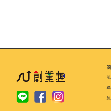
關
聯
加