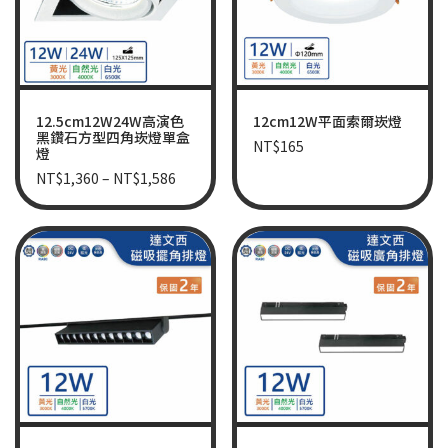
12.5cm12W24W高演色
12cm12W平面索爾崁燈
黑鑽石方型四角崁燈單盒
NT$
165
燈
NT$
1,360
–
NT$
1,586