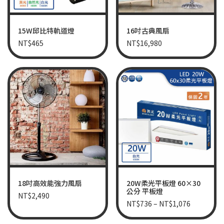
15W邱比特軌道燈
16吋古典風扇
NT$
465
NT$
16,980
18吋高效能強力風扇
20W柔光平板燈 60×30
公分 平板燈
NT$
2,490
NT$
736
–
NT$
1,076