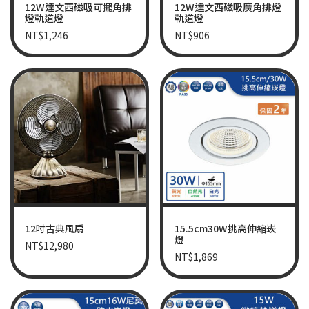
12W達文西磁吸可擺角排
12W達文西磁吸廣角排燈
燈軌道燈
軌道燈
NT$
1,246
NT$
906
12吋古典風扇
15.5cm30W挑高伸縮崁
燈
NT$
12,980
NT$
1,869