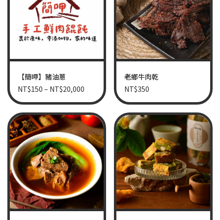
【簡呷】豬油蔥
老鄉牛肉乾
NT$
150
–
NT$
20,000
NT$
350