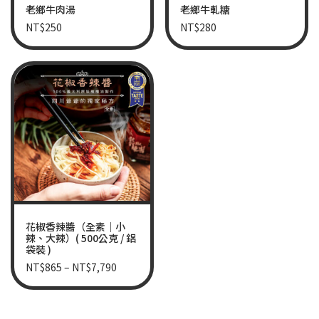
老鄉牛肉湯
老鄉牛軋糖
NT$
250
NT$
280
花椒香辣醬（全素｜小
辣、大辣）( 500公克 / 鋁
袋裝 )
NT$
865
–
NT$
7,790